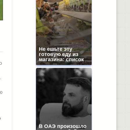
Не ешьте эту
готовую еду из
магазина: список
о
.
ю
э
В ОАЭ произошло