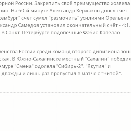
борной России. Закрепить своё преимущество хозяева
рин. На 60-й минуте Александр Кержаков довёл счёт
сембург" счёт сумел "размочить" усилиями Орельена
ександр Самедов установил окончательный счёт - 4:1.
. В Санкт-Петербурге подопечные Фабио Капелло
венства России среди команд второго дивизиона зон
пускал. В Южно-Сахалинске местный "Сахалин" победи
уре "Смена" одолела "Сибирь-2". "Якутия" и
 дважды и лишь раз пропустил в матче с "Читой".