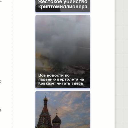
жестокое убийство
"
криптомиллионера
Все новости по
падению вертолета на
о
Кавказе: читать здесь
н