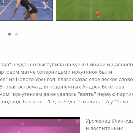
ара" неудачно выступила на Кубке Сибири и Дальнег
стартовом матче соперницами иркутянок были
л" из Нового Уренгоя. Класс сказал свое веское слово
:0.Вторая встреча для подопечных Андрея Бекетова
ином" иркутянкам даже удалось "взять" первую парти
 подряд. Как итог - 1:3, победа "Сахалина". А у "Локо-
Уроженец Улан-Уд
и воспитанник