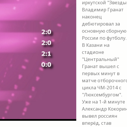
иркутской "Звезды
Владимир Гранат
наконец
дебютировал за
основную сборную
России по футболу.
В Казани на
стадионе
y
"Центральный"
Гранат вышел с
eo
первых минут в
матче отборочног
цикла ЧМ-2014 с
"Люксембургом".
Уже на 1-й минуте
Александр Кокори
вывел россиян
вперёд, став