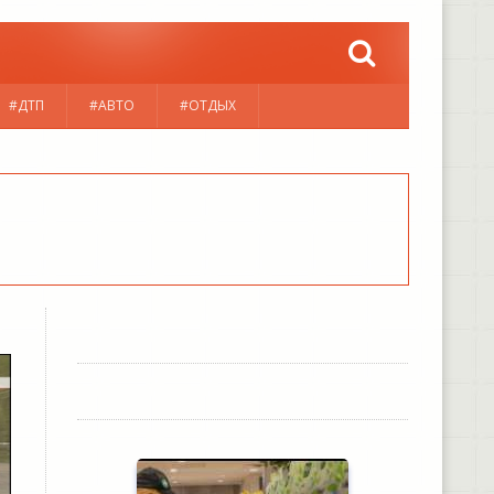
#ДТП
#АВТО
#ОТДЫХ