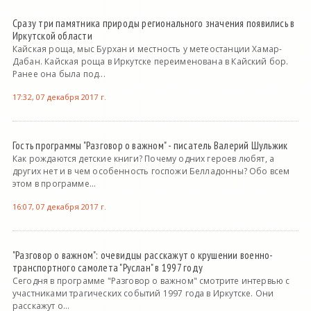
Сразу три памятника природы регионального значения появились в
Иркутской области
Кайская роща, мыс Бурхан и местность у метеостанции Хамар-
Дабан. Кайская роща в Иркутске переименована в Кайский бор.
Ранее она была под...
17:32, 07 декабря 2017 г.
Гость программы "Разговор о важном" - писатель Валерий Шульжик
Как рождаются детские книги? Почему одних героев любят, а
других нет и в чем особенность госпожи Белладонны? Обо всем
этом в программе...
16:07, 07 декабря 2017 г.
"Разговор о важном": очевидцы расскажут о крушении военно-
транспортного самолета "Руслан" в 1997 году
Сегодня в программе "Разговор о важном" смотрите интервью с
участниками трагических событий 1997 года в Иркутске. Они
расскажут о...