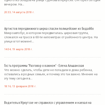
одного из складов на улице Сурнова в Иркутске. Он горел сегодня
вечером. На...
20:33, 14 августа 2018 г.
Артистов передвижного цирка спасли полицейские из Бодайбо
Микроавтобус, в котором передвигалась цирковая труппа,
сломался на трассе в 60-ти километрах от районного центра. На
улице в тот момент...
14:04, 19 марта 2018 г.
Гость программы "Разговор о важном" - Елена Альшанская
Что можно сделать, чтобы дети не попадали в дома ребенка,
оставались в родных семьях, и почему это так важно. Мнение на
эту тему сегодня в...
18:16, 13 февраля 2018 г.
Водитель в Иркутске не справился с управлением и наехал на