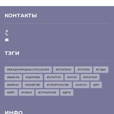
КОНТАКТЫ
ТЭГИ
#МЕЖДУНАРОДНЫЕ ОТНОШЕНИЯ
#ПОЛИТИКА
#ТУРИЗМ
#ОТДЫХ
#ВЫБОРЫ
#ЗДОРОВЬЕ
#КУЛЬТУРА
#НАУКА
#ПОКУПКИ
#БАЙКАЛ
#УБИЙСТВО
#СТРОИТЕЛЬСТВО
#ШКОЛА
#ДТП
#АВТО
#СЕМЬЯ
#ОГРАБЛЕНИЕ
#ДЕТИ
ИНФО