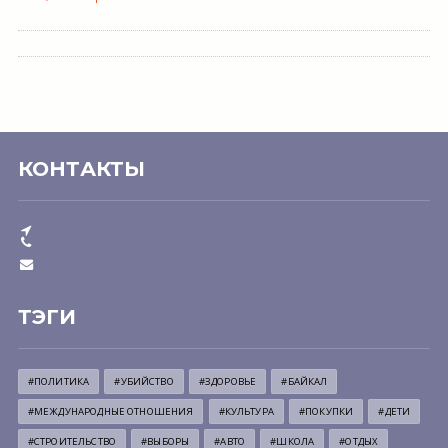
КОНТАКТЫ
ТЭГИ
#ПОЛИТИКА
#УБИЙСТВО
#ЗДОРОВЬЕ
#БАЙКАЛ
#МЕЖДУНАРОДНЫЕ ОТНОШЕНИЯ
#КУЛЬТУРА
#ПОКУПКИ
#ДЕТИ
#СТРОИТЕЛЬСТВО
#ВЫБОРЫ
#АВТО
#ШКОЛА
#ОТДЫХ