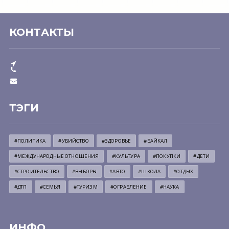
КОНТАКТЫ
ТЭГИ
#ПОЛИТИКА
#УБИЙСТВО
#ЗДОРОВЬЕ
#БАЙКАЛ
#МЕЖДУНАРОДНЫЕ ОТНОШЕНИЯ
#КУЛЬТУРА
#ПОКУПКИ
#ДЕТИ
#СТРОИТЕЛЬСТВО
#ВЫБОРЫ
#АВТО
#ШКОЛА
#ОТДЫХ
#ДТП
#СЕМЬЯ
#ТУРИЗМ
#ОГРАБЛЕНИЕ
#НАУКА
ИНФО