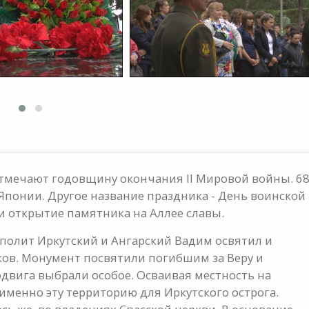
 отмечают годовщину окончания II Мировой войны. 6
Японии. Другое название праздника - День воинской
и открытие памятника на Аллее славы.
полит Иркутский и Ангарский Вадим освятил и
ков. Монумент посвятили погибшим за Веру и
одвига выбрали особое. Осваивая местность на
именно эту территорию для Иркутского острога.