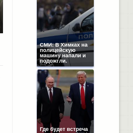
СМИ: В Химках на
полицейскую
машину напали и
подожгли.
8
Где будет встреча