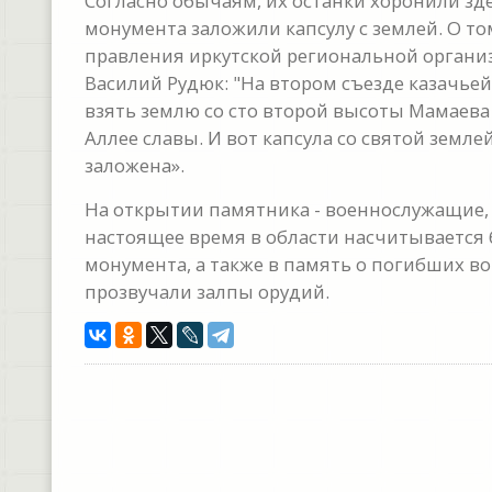
Согласно обычаям, их останки хоронили зде
монумента заложили капсулу с землей. О то
правления иркутской региональной органи
Василий Рудюк: "На втором съезде казачь
взять землю со сто второй высоты Мамаева 
Аллее славы. И вот капсула со святой земл
заложена».
На открытии памятника - военнослужащие, 
настоящее время в области насчитывается 
монумента, а также в память о погибших во
прозвучали залпы орудий.