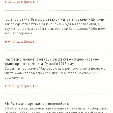
17:32, 07 декабря 2017 г.
Гость программы "Разговор о важном" - писатель Валерий Шульжик
Как рождаются детские книги? Почему одних героев любят, а
других нет и в чем особенность госпожи Белладонны? Обо всем
этом в программе...
16:07, 07 декабря 2017 г.
"Разговор о важном": очевидцы расскажут о крушении военно-
транспортного самолета "Руслан" в 1997 году
Сегодня в программе "Разговор о важном" смотрите интервью с
участниками трагических событий 1997 года в Иркутске. Они
расскажут о...
17:28, 06 декабря 2017 г.
В Байкальске стартовал горнолыжный сезон
В Байкальск календарная зима пришла с лыжами и сноубордами.
На горе Соболиная официально открыли горнолыжный сезон. В