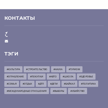
КОНТАКТЫ
ТЭГИ
#КУЛЬТУРА
#СТРОИТЕЛЬСТВО
#НАУКА
#ТУРИЗМ
#ОГРАБЛЕНИЕ
#ПОКУПКИ
#АВТО
#ШКОЛА
#ЗДОРОВЬЕ
#СЕМЬЯ
#ОТДЫХ
#ДТП
#ДЕТИ
#БАЙКАЛ
#ПОЛИТИКА
#МЕЖДУНАРОДНЫЕ ОТНОШЕНИЯ
#ВЫБОРЫ
#УБИЙСТВО