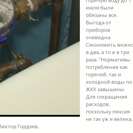
горячую воду до 1
июля были
обязаны все.
Выгода от
приборов
очевидна.
Сэкономить можн
y
в два, а то и в три
раза. "Нормативы
eo
потребления как
горячей, так и
холодной воды по
ЖКХ завышены.
Для сокращения
расходов,
поскольку пенсия
не так уж и велика,
Виктор Гордеев.