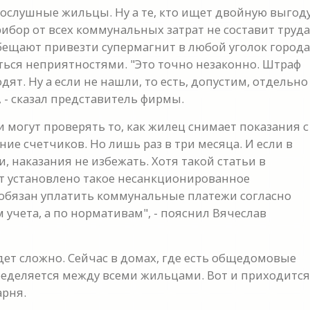
ослушные жильцы. Ну а те, кто ищет двойную выгоду
ибор от всех коммунальных затрат не составит труда
ещают привезти супермагнит в любой уголок города
уться неприятностями. "Это точно незаконно. Штраф
ят. Ну а если не нашли, то есть, допустим, отдельно
", - сказал представитель фирмы.
могут проверять то, как жилец снимает показания с
ние счетчиков. Но лишь раз в три месяца. И если в
 наказания не избежать. Хотя такой статьи в
дет установлено такое несанкционированное
 обязан уплатить коммунальные платежи согласно
учета, а по нормативам", - пояснил Вячеслав
дет сложно. Сейчас в домах, где есть общедомовые
пределяется между всеми жильцами. Вот и приходится
арня.