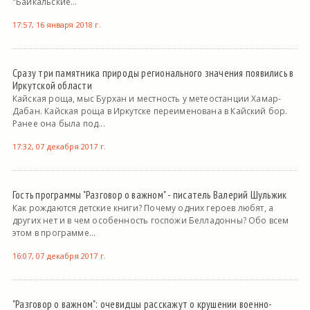
"Байкальские...
17:57, 16 января 2018 г.
Сразу три памятника природы регионального значения появились в
Иркутской области
Кайская роща, мыс Бурхан и местность у метеостанции Хамар-
Дабан. Кайская роща в Иркутске переименована в Кайский бор.
Ранее она была под...
17:32, 07 декабря 2017 г.
Гость программы "Разговор о важном" - писатель Валерий Шульжик
Как рождаются детские книги? Почему одних героев любят, а
других нет и в чем особенность госпожи Белладонны? Обо всем
этом в программе...
16:07, 07 декабря 2017 г.
"Разговор о важном": очевидцы расскажут о крушении военно-