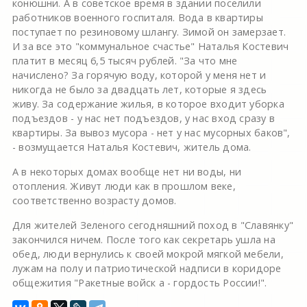
конюшни. А в советское время в здании поселили
работников военного госпиталя. Вода в квартиры
поступает по резиновому шлангу. Зимой он замерзает.
И за все это "коммунальное счастье" Наталья Костевич
платит в месяц 6,5 тысяч рублей. "За что мне
начислено? За горячую воду, которой у меня нет и
никогда не было за двадцать лет, которые я здесь
живу. За содержание жилья, в которое входит уборка
подъездов - у нас нет подъездов, у нас вход сразу в
квартиры. За вывоз мусора - нет у нас мусорных баков",
- возмущается Наталья Костевич, житель дома.
А в некоторых домах вообще нет ни воды, ни
отопления. Живут люди как в прошлом веке,
соответственно возрасту домов.
Для жителей Зеленого сегодняшний поход в "Славянку"
закончился ничем. После того как секретарь ушла на
обед, люди вернулись к своей мокрой мягкой мебели,
лужам на полу и патриотической надписи в коридоре
общежития "Ракетные войск а - гордость России!".