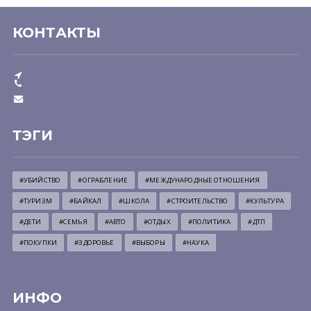
КОНТАКТЫ
ТЭГИ
#УБИЙСТВО
#ОГРАБЛЕНИЕ
#МЕЖДУНАРОДНЫЕ ОТНОШЕНИЯ
#ТУРИЗМ
#БАЙКАЛ
#ШКОЛА
#СТРОИТЕЛЬСТВО
#КУЛЬТУРА
#ДЕТИ
#СЕМЬЯ
#АВТО
#ОТДЫХ
#ПОЛИТИКА
#ДТП
#ПОКУПКИ
#ЗДОРОВЬЕ
#ВЫБОРЫ
#НАУКА
ИНФО