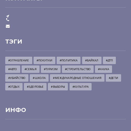
ТЭГИ
#ОГРАБЛЕНИЕ
#ПОКУПКИ
#ПОЛИТИКА
#БАЙКАЛ
#ДТП
#АВТО
#СЕМЬЯ
#ТУРИЗМ
#СТРОИТЕЛЬСТВО
#НАУКА
#УБИЙСТВО
#ШКОЛА
#МЕЖДУНАРОДНЫЕ ОТНОШЕНИЯ
#ДЕТИ
#ОТДЫХ
#ЗДОРОВЬЕ
#ВЫБОРЫ
#КУЛЬТУРА
ИНФО