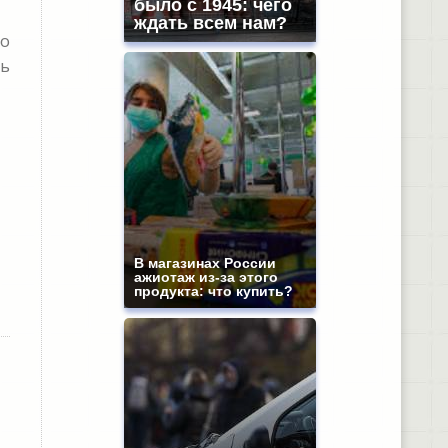
было с 1945: чего
ждать всем нам?
со
нь
В магазинах России
ажиотаж из-за этого
продукта: что купить?