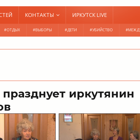
СТЕЙ
КОНТАКТЫ
ИРКУТСК LIVE
#ОТДЫХ
#ВЫБОРЫ
#ДЕТИ
#УБИЙСТВО
#МЕЖД
 празднует иркутянин
ов