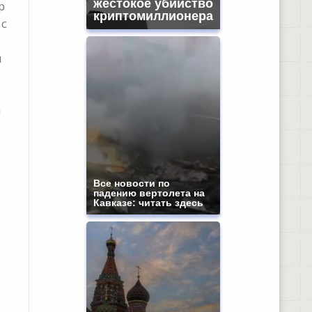
жестокое убийство
р
криптомиллионера
 с
ы
я
Все новости по
падению вертолета на
Кавказе: читать здесь