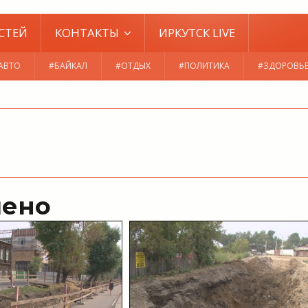
СТЕЙ
КОНТАКТЫ
ИРКУТСК LIVE
АВТО
#БАЙКАЛ
#ОТДЫХ
#ПОЛИТИКА
#ЗДОРОВЬ
чено