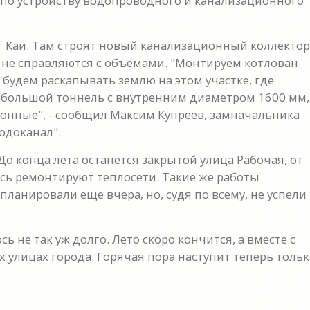
 по устройству водопроводного и канализационного
 Каи. Там строят новый канализационный коллектор
и не справляются с объемами. "Монтируем котлован
 будем раскапывать землю на этом участке, где
небольшой тоннель с внутренним диаметром 1600 мм,
ионные", - сообщил Максим Купреев, замначальника
одоканал".
о конца лета останется закрытой улица Рабочая, от
сь ремонтируют теплосети. Такие же работы
ланировали еще вчера, но, судя по всему, не успели 
 не так уж долго. Лето скоро кончится, а вместе с
 улицах города. Горячая пора наступит теперь тольк