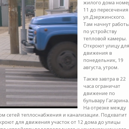
жилого дома номе
11 до пересечения
ул.Дзержинского.
Там начнут работ
по устройству
тепловой камеры.
y
Откроют улицу дл
движения в
eo
понедельник, 19
августа, утром.
Также завтра в 22
часа ограничат
движение по
бульвару Гагарина.
На отрезке между
вом сетей теплоснабжения и канализации. Подхватит
закроют для движения участок от 12 дома до улицы