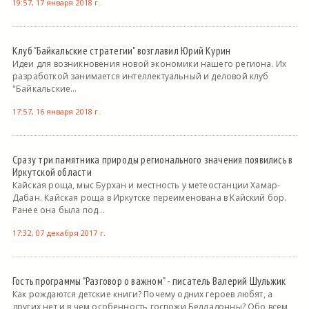
19:57, 17 января 2018 г.
Клуб "Байкальские стратегии" возглавил Юрий Курин
Идеи для возникновения новой экономики нашего региона. Их
разработкой занимается интеллектуальный и деловой клуб
"Байкальские...
17:57, 16 января 2018 г.
Сразу три памятника природы регионального значения появились в
Иркутской области
Кайская роща, мыс Бурхан и местность у метеостанции Хамар-
Дабан. Кайская роща в Иркутске переименована в Кайский бор.
Ранее она была под...
17:32, 07 декабря 2017 г.
Гость программы "Разговор о важном" - писатель Валерий Шульжик
Как рождаются детские книги? Почему одних героев любят, а
других нет и в чем особенность госпожи Белладонны? Обо всем