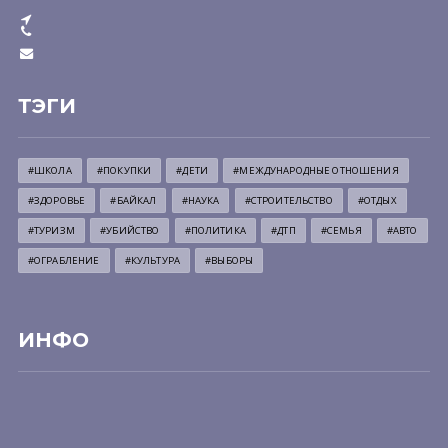
ТЭГИ
#ШКОЛА
#ПОКУПКИ
#ДЕТИ
#МЕЖДУНАРОДНЫЕ ОТНОШЕНИЯ
#ЗДОРОВЬЕ
#БАЙКАЛ
#НАУКА
#СТРОИТЕЛЬСТВО
#ОТДЫХ
#ТУРИЗМ
#УБИЙСТВО
#ПОЛИТИКА
#ДТП
#СЕМЬЯ
#АВТО
#ОГРАБЛЕНИЕ
#КУЛЬТУРА
#ВЫБОРЫ
ИНФО