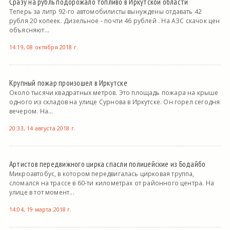
Сразу на рубль подорожало топливо в Иркутской области
Теперь за литр 92-го автомобилисты вынуждены отдавать 42
рубля 20 копеек. Дизельное - почти 46 рублей . На АЗС скачок цен
объясняют...
14:19, 08 октября 2018 г.
Крупный пожар произошел в Иркутске
Около тысячи квадратных метров. Это площадь пожара на крыше
одного из складов на улице Сурнова в Иркутске. Он горел сегодня
вечером. На...
20:33, 14 августа 2018 г.
Артистов передвижного цирка спасли полицейские из Бодайбо
Микроавтобус, в котором передвигалась цирковая труппа,
сломался на трассе в 60-ти километрах от районного центра. На
улице в тот момент...
14:04, 19 марта 2018 г.