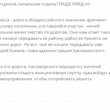
оутдинов, начальник отдела ГИБДД УМВД по
трасса - дорога общероссийского значения, фрагмент
кому поселению, а оставшийся участок - ничей.
льное министерство по дорогам. Они нам ответ так
и начали передавать ее району, район ее принять не
нных дорог. Ну вот, они ее начали передавать нам.
лерий Екимов, глава администрации Баклашинского
 это дорога, пассажирского маршрута у жителей
едложили создать инициативную группу, куда войдут 
самоуправления, чтобы попробовать решить