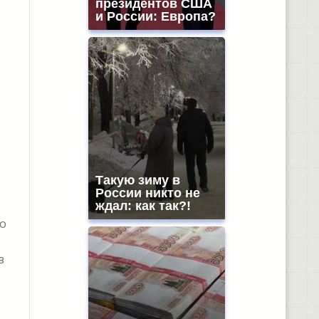
президентов США
и России: Европа?
Такую зиму в
России никто не
ждал: как так?!
Но
в