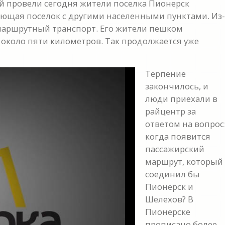
й провели сегодня жители поселка Пионерск
няющая поселок с другими населенными пунктами. Из-
 маршрутный транспорт. Его жители пешком
 около пяти километров. Так продолжается уже
Терпение
закончилось, и
люди приехали в
райцентр за
ответом на вопрос
когда появится
пассажирский
маршрут, который
соединил бы
Пионерск и
y
Шелехов? В
Пионерске
eo
прописано более