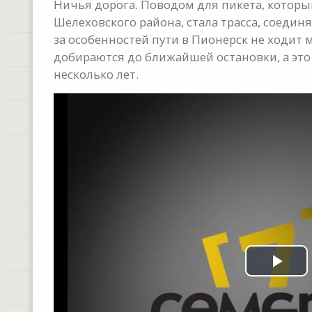
Ничья дорога. Поводом для пикета, которы
Шелеховского района, стала трасса, соеди
за особенностей пути в Пионерск не ходит
добираются до ближайшей остановки, а это
несколько лет.
Pla
Vid