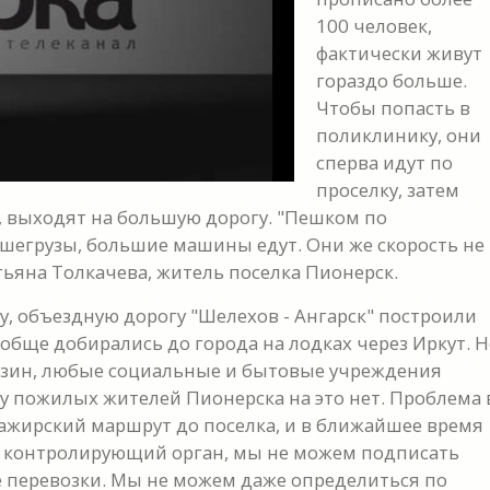
100 человек,
фактически живут
гораздо больше.
Чтобы попасть в
поликлинику, они
сперва идут по
проселку, затем
, выходят на большую дорогу. "Пешком по
шегрузы, большие машины едут. Они же скорость не
атьяна Толкачева, житель поселка Пионерск.
су, объездную дорогу "Шелехов - Ангарск" построили
ообще добирались до города на лодках через Иркут. 
газин, любые социальные и бытовые учреждения
 у пожилых жителей Пионерска на это нет. Проблема 
ажирский маршрут до поселка, и в ближайшее время
ак контролирующий орган, мы не можем подписать
е перевозки. Мы не можем даже определиться по