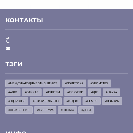
КОНТАКТЫ
ТЭГИ
#МЕЖДУНАРОДНЫЕ ОТНОШЕНИЯ
#ПОЛИТИКА
#УБИЙСТВО
#АВТО
#БАЙКАЛ
#ТУРИЗМ
#ПОКУПКИ
#ДТП
#НАУКА
#ЗДОРОВЬЕ
#СТРОИТЕЛЬСТВО
#ОТДЫХ
#СЕМЬЯ
#ВЫБОРЫ
#ОГРАБЛЕНИЕ
#КУЛЬТУРА
#ШКОЛА
#ДЕТИ