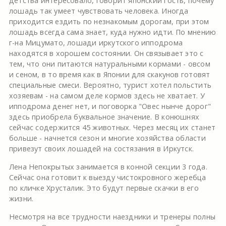
детства интересовало, говорит японский гость, почему
лошадь так умеет чувствовать человека. Иногда
приходится ездить по незнакомым дорогам, при этом
лошадь всегда сама знает, куда нужно идти. По мнению
г-на Мицумато, лошади иркутского ипподрома
находятся в хорошем состоянии. Он связывает это с
тем, что они питаются натуральными кормами - овсом
и сеном, в то время как в Японии для скакунов готовят
специальные смеси. Вероятно, турист хотел польстить
хозяевам - на самом деле кормов здесь не хватает. У
ипподрома денег нет, и поговорка "Овес нынче дорог"
здесь приобрела буквальное значение. В конюшнях
сейчас содержится 45 животных. Через месяц их станет
больше - начнется сезон и многие хозяйства области
привезут своих лошадей на состязания в Иркутск.
Лена Непокрытых занимается в конной секции 3 года.
Сейчас она готовит к выезду чистокровного жеребца
по кличке Хрусталик. Это будут первые скачки в его
жизни.
Несмотря на все трудности наездники и тренеры полны