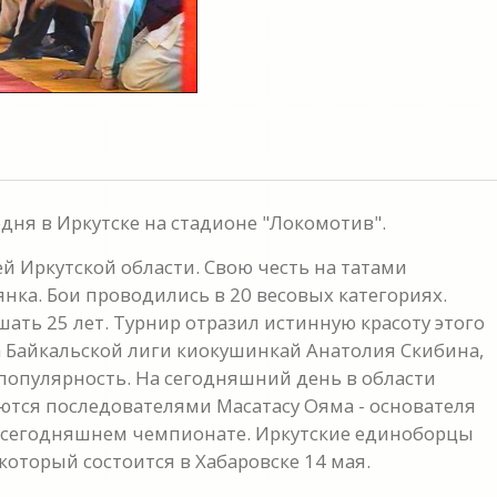
дня в Иркутске на стадионе "Локомотив".
й Иркутской области. Свою честь на татами
янка. Бои проводились в 20 весовых категориях.
ать 25 лет. Турнир отразил истинную красоту этого
а Байкальской лиги киокушинкай Анатолия Скибина,
 популярность. На сегодняшний день в области
ются последователями Масатасу Ояма - основателя
 в сегодняшнем чемпионате. Иркутские единоборцы
который состоится в Хабаровске 14 мая.