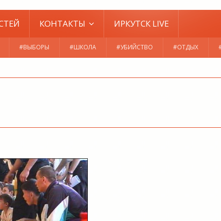
СТЕЙ
КОНТАКТЫ
ИРКУТСК LIVE
#ВЫБОРЫ
#ШКОЛА
#УБИЙСТВО
#ОТДЫХ