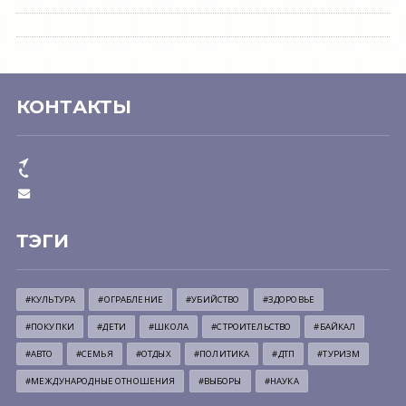
КОНТАКТЫ
ТЭГИ
#КУЛЬТУРА
#ОГРАБЛЕНИЕ
#УБИЙСТВО
#ЗДОРОВЬЕ
#ПОКУПКИ
#ДЕТИ
#ШКОЛА
#СТРОИТЕЛЬСТВО
#БАЙКАЛ
#АВТО
#СЕМЬЯ
#ОТДЫХ
#ПОЛИТИКА
#ДТП
#ТУРИЗМ
#МЕЖДУНАРОДНЫЕ ОТНОШЕНИЯ
#ВЫБОРЫ
#НАУКА