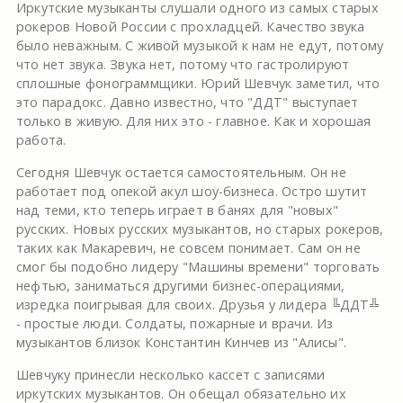
Иркутские музыканты слушали одного из самых старых
рокеров Новой России с прохладцей. Качество звука
было неважным. С живой музыкой к нам не едут, потому
что нет звука. Звука нет, потому что гастролируют
сплошные фонограммщики. Юрий Шевчук заметил, что
это парадокс. Давно известно, что "ДДТ" выступает
только в живую. Для них это - главное. Как и хорошая
работа.
Сегодня Шевчук остается самостоятельным. Он не
работает под опекой акул шоу-бизнеса. Остро шутит
над теми, кто теперь играет в банях для "новых"
русских. Новых русских музыкантов, но старых рокеров,
таких как Макаревич, не совсем понимает. Сам он не
смог бы подобно лидеру "Машины времени" торговать
нефтью, заниматься другими бизнес-операциями,
изредка поигрывая для своих. Друзья у лидера ╚ДДТ╩
- простые люди. Солдаты, пожарные и врачи. Из
музыкантов близок Константин Кинчев из "Алисы".
Шевчуку принесли несколько кассет с записями
иркутских музыкантов. Он обещал обязательно их