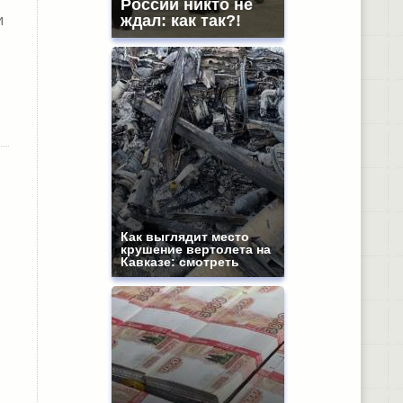
России никто не
и
ждал: как так?!
Как выглядит место
крушение вертолета на
Кавказе: смотреть