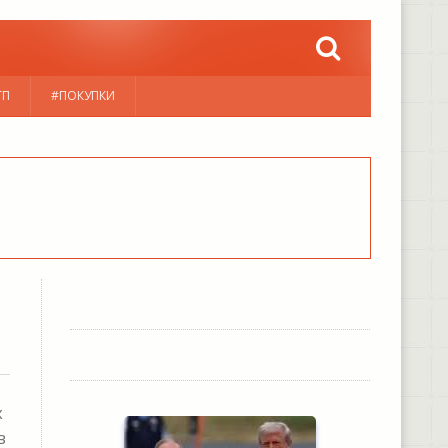
ТП
#ПОКУПКИ
х
в