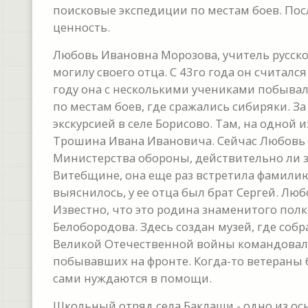
поисковые экспедиции по местам боев. Пос
ценность.
Любовь Ивановна Морозова, учитель русског
могилу своего отца. С 43го года он считал
году она с несколькими учениками побывал
по местам боев, где сражались сибиряки. З
экскурсией в селе Борисово. Там, на одной 
Трошина Ивана Ивановича. Сейчас Любовь
Министерства обороны, действительно ли зд
Витебщине, она еще раз встретила фамилию 
выяснилось, у ее отца был брат Сергей. Лю
Известно, что это родина знаменитого пол
Белобородова. Здесь создан музей, где соб
Великой Отечественной войны командовал 
побывавших на фронте. Когда-то ветераны
сами нуждаются в помощи.
Школьный отряд села Баклаши - одно из о