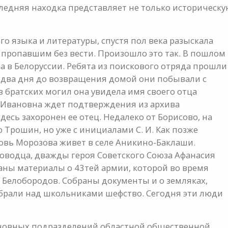
ледняя находка представляет не только историческу
о языка и литературы, спустя пол века разыскала
ся пропавшим без вести. Произошло это так. В пошлом
а в Белоруссии. Ребята из поискового отряда прошли
а два дня до возвращения домой они побывали с
из братских могил она увидела имя своего отца
 Ивановна ждет подтверждения из архива
есь захоронен ее отец. Недалеко от Борисово, на
Трошин, но уже с инициалами С. И. Как позже
бовь Морозова живет в селе Аникино-Баклаши.
ководца, дважды героя Советского Союза Афанасия
раны материалы о 43тей армии, которой во время
Белобородов. Собраны документы и о земляках,
 брали над школьниками шефство. Сегодня эти люди
сновных подразделений областной общественной