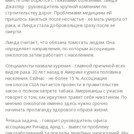
вместе они борются с тяжелыми болезнями. Линда
Джаспер - руководитель крупной компании по
строительству дорог. Проблемами медицины ей
пришлось заняться после несчастья - ее мать умерла от
рака, и Линда стала добровольцем сразу после ее
смерти.
Линда считает, что обязана помогать людям. Она
определяет направления, по которым ассоциация
онкологов затем работает с населением.
Специалисты назвали курение - главной причиной всех
видов рака. 20 лет назад в Америке курила половина
населения. Сейчас - не более 15 %. Ассоциация
онкологов США пытается провести в правительстве
закон о полном запрете табака. Американцы с ужасом
говорят о том, как иркутяне травят себя никотином. По
мнению онкологов именно здесь нужно срочно
начинать пропаганду здорового образа жизни.
╚Наша задача, - говорит руководитель офиса
ассоциации Ричард Арндт, - вывести проблему
онкозаболеваний за пределы лечебных учреждений. Мы