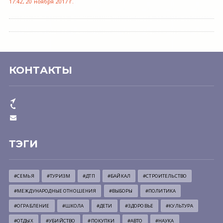
17:42, 20 ноября 2017 г.
КОНТАКТЫ
ТЭГИ
#СЕМЬЯ
#ТУРИЗМ
#ДТП
#БАЙКАЛ
#СТРОИТЕЛЬСТВО
#МЕЖДУНАРОДНЫЕ ОТНОШЕНИЯ
#ВЫБОРЫ
#ПОЛИТИКА
#ОГРАБЛЕНИЕ
#ШКОЛА
#ДЕТИ
#ЗДОРОВЬЕ
#КУЛЬТУРА
#ОТДЫХ
#УБИЙСТВО
#ПОКУПКИ
#АВТО
#НАУКА