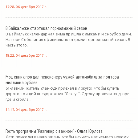
17:28, 06 декабря 2017 г.
В Байкальске стартовал горнолыжный сезон
В Байкальск календарная зима пришла с лыжами и сноубордами.
На горе Соболиная официально открыли горнолыжный сезон. В
честь этого...
18:22, 04 декабря 2017 г.
Мошенник продал пенсионеру чужой автомобиль за полтора
миллиона рублей
61-летний житель Улан-Удэ приехал в Иркутск, чтобы купить
дорогостоящий внедорожник "Лексус". Сделку провели во дворе,
где и стояла...
14:17, 04 декабря 2017 г.
Гость программы "Разговор о важном" - Ольга Юрлова
Дети приходят в нашу жизнь, чтобы научить нас чему-то новому.