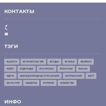
КОНТАКТЫ
ТЭГИ
#ШКОЛА
#СТРОИТЕЛЬСТВО
#ОТДЫХ
#СЕМЬЯ
#БАЙКАЛ
#АВТО
#ЗДОРОВЬЕ
#ПОЛИТИКА
#ПОКУПКИ
#НАУКА
#ДЕТИ
#МЕЖДУНАРОДНЫЕ ОТНОШЕНИЯ
#ОГРАБЛЕНИЕ
#ДТП
#КУЛЬТУРА
#ВЫБОРЫ
#ТУРИЗМ
#УБИЙСТВО
ИНФО