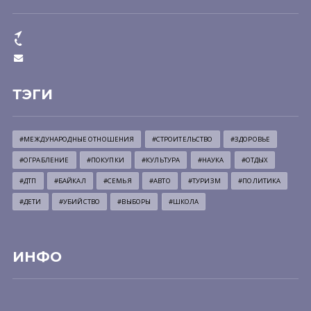
ТЭГИ
#МЕЖДУНАРОДНЫЕ ОТНОШЕНИЯ
#СТРОИТЕЛЬСТВО
#ЗДОРОВЬЕ
#ОГРАБЛЕНИЕ
#ПОКУПКИ
#КУЛЬТУРА
#НАУКА
#ОТДЫХ
#ДТП
#БАЙКАЛ
#СЕМЬЯ
#АВТО
#ТУРИЗМ
#ПОЛИТИКА
#ДЕТИ
#УБИЙСТВО
#ВЫБОРЫ
#ШКОЛА
ИНФО