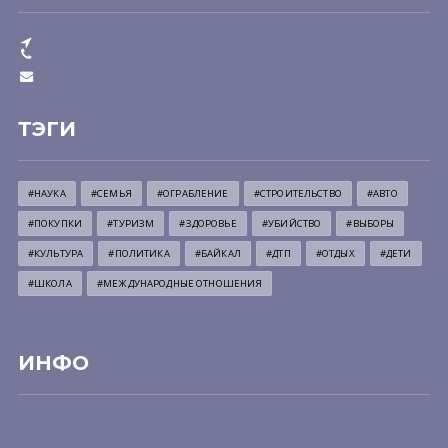
ТЭГИ
#НАУКА
#СЕМЬЯ
#ОГРАБЛЕНИЕ
#СТРОИТЕЛЬСТВО
#АВТО
#ПОКУПКИ
#ТУРИЗМ
#ЗДОРОВЬЕ
#УБИЙСТВО
#ВЫБОРЫ
#КУЛЬТУРА
#ПОЛИТИКА
#БАЙКАЛ
#ДТП
#ОТДЫХ
#ДЕТИ
#ШКОЛА
#МЕЖДУНАРОДНЫЕ ОТНОШЕНИЯ
ИНФО