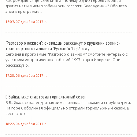
Как рождаются детские книги? Почему одних героев любят, а
других нет и в чем особенность госпожи Белладонны? Обо всем
этом в программе...
16:07, 07 декабря 2017 г.
"Разговор о важном": очевидцы расскажут о крушении военно-
транспортного самолета "Руслан" в 1997 году
Сегодня в программе "Разговор о важном" смотрите интервью с
участниками трагических событий 1997 года в Иркутске. Они
расскажут о...
17:28, 06 декабря 2017 г.
В Байкальске стартовал горнолыжный сезон
В Байкальск календарная зима пришла с лыжами и сноубордами.
На горе Соболиная официально открыли горнолыжный сезон. В
честь этого...
18:22, 04 декабря 2017 г.