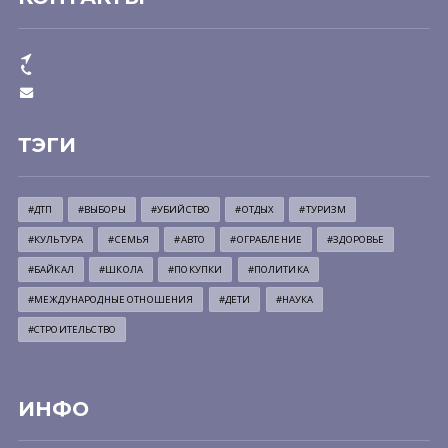
ТЭГИ
#ДТП
#ВЫБОРЫ
#УБИЙСТВО
#ОТДЫХ
#ТУРИЗМ
#КУЛЬТУРА
#СЕМЬЯ
#АВТО
#ОГРАБЛЕНИЕ
#ЗДОРОВЬЕ
#БАЙКАЛ
#ШКОЛА
#ПОКУПКИ
#ПОЛИТИКА
#МЕЖДУНАРОДНЫЕ ОТНОШЕНИЯ
#ДЕТИ
#НАУКА
#СТРОИТЕЛЬСТВО
ИНФО