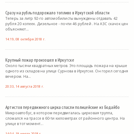
Сразу на рубль подорожало топливо в Иркутской области
Теперь за литр 92-го автомобилисты вынуждены отдавать 42
рубля 20 копеек. Дизельное - почти 46 рублей . На АЗС скачок цен
объясняют...
14:19, 08 октября 2018 г.
Крупный пожар произошел в Иркутске
Около тысячи квадратных метров. Это площадь пожара на крыше
одного из складов на улице Сурнова в Иркутске. Он горел сегодня
вечером. На...
20:33, 14 августа 2018 г.
Артистов передвижного цирка спасли полицейские из Бодайбо
Микроавтобус, в котором передвигалась цирковая труппа,
сломался на трассе в 60-ти километрах от районного центра. На
улице в тот момент...
14:04, 19 марта 2018 г.