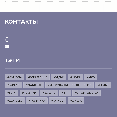
КОНТАКТЫ
ТЭГИ
#КУЛЬТУРА
#ОГРАБЛЕНИЕ
#ОТДЫХ
#НАУКА
#АВТО
#БАЙКАЛ
#УБИЙСТВО
#МЕЖДУНАРОДНЫЕ ОТНОШЕНИЯ
#СЕМЬЯ
#ДЕТИ
#ПОКУПКИ
#ВЫБОРЫ
#ДТП
#СТРОИТЕЛЬСТВО
#ЗДОРОВЬЕ
#ПОЛИТИКА
#ТУРИЗМ
#ШКОЛА