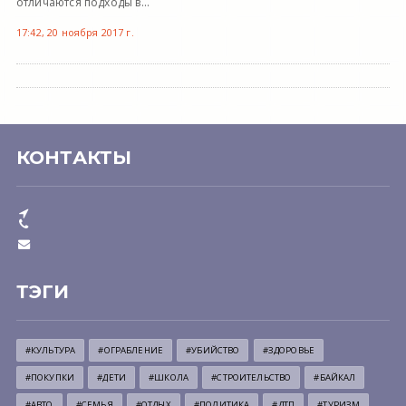
отличаются подходы в...
17:42, 20 ноября 2017 г.
КОНТАКТЫ
ТЭГИ
#КУЛЬТУРА
#ОГРАБЛЕНИЕ
#УБИЙСТВО
#ЗДОРОВЬЕ
#ПОКУПКИ
#ДЕТИ
#ШКОЛА
#СТРОИТЕЛЬСТВО
#БАЙКАЛ
#АВТО
#СЕМЬЯ
#ОТДЫХ
#ПОЛИТИКА
#ДТП
#ТУРИЗМ