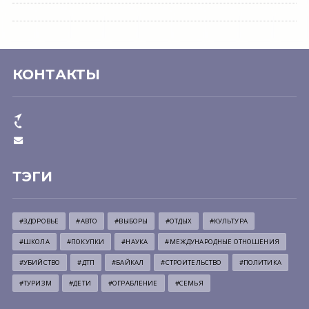
КОНТАКТЫ
ТЭГИ
#ЗДОРОВЬЕ
#АВТО
#ВЫБОРЫ
#ОТДЫХ
#КУЛЬТУРА
#ШКОЛА
#ПОКУПКИ
#НАУКА
#МЕЖДУНАРОДНЫЕ ОТНОШЕНИЯ
#УБИЙСТВО
#ДТП
#БАЙКАЛ
#СТРОИТЕЛЬСТВО
#ПОЛИТИКА
#ТУРИЗМ
#ДЕТИ
#ОГРАБЛЕНИЕ
#СЕМЬЯ