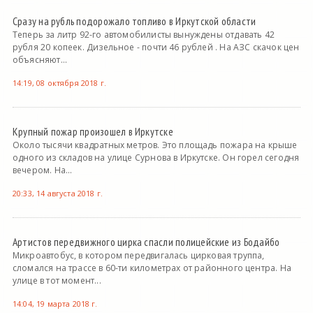
Сразу на рубль подорожало топливо в Иркутской области
Теперь за литр 92-го автомобилисты вынуждены отдавать 42
рубля 20 копеек. Дизельное - почти 46 рублей . На АЗС скачок цен
объясняют...
14:19, 08 октября 2018 г.
Крупный пожар произошел в Иркутске
Около тысячи квадратных метров. Это площадь пожара на крыше
одного из складов на улице Сурнова в Иркутске. Он горел сегодня
вечером. На...
20:33, 14 августа 2018 г.
Артистов передвижного цирка спасли полицейские из Бодайбо
Микроавтобус, в котором передвигалась цирковая труппа,
сломался на трассе в 60-ти километрах от районного центра. На
улице в тот момент...
14:04, 19 марта 2018 г.