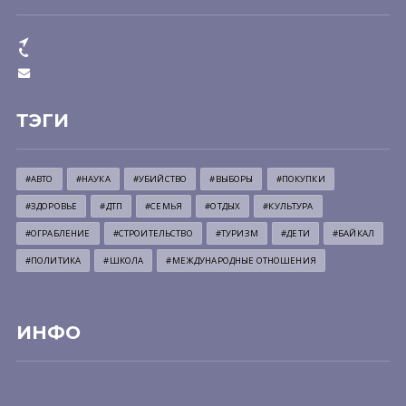
ТЭГИ
#АВТО
#НАУКА
#УБИЙСТВО
#ВЫБОРЫ
#ПОКУПКИ
#ЗДОРОВЬЕ
#ДТП
#СЕМЬЯ
#ОТДЫХ
#КУЛЬТУРА
#ОГРАБЛЕНИЕ
#СТРОИТЕЛЬСТВО
#ТУРИЗМ
#ДЕТИ
#БАЙКАЛ
#ПОЛИТИКА
#ШКОЛА
#МЕЖДУНАРОДНЫЕ ОТНОШЕНИЯ
ИНФО