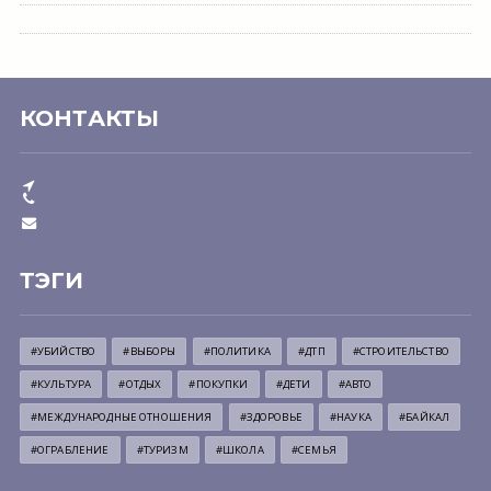
КОНТАКТЫ
ТЭГИ
#УБИЙСТВО
#ВЫБОРЫ
#ПОЛИТИКА
#ДТП
#СТРОИТЕЛЬСТВО
#КУЛЬТУРА
#ОТДЫХ
#ПОКУПКИ
#ДЕТИ
#АВТО
#МЕЖДУНАРОДНЫЕ ОТНОШЕНИЯ
#ЗДОРОВЬЕ
#НАУКА
#БАЙКАЛ
#ОГРАБЛЕНИЕ
#ТУРИЗМ
#ШКОЛА
#СЕМЬЯ