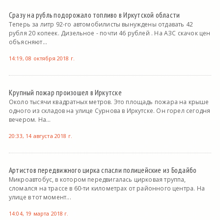
Сразу на рубль подорожало топливо в Иркутской области
Теперь за литр 92-го автомобилисты вынуждены отдавать 42
рубля 20 копеек. Дизельное - почти 46 рублей . На АЗС скачок цен
объясняют...
14:19, 08 октября 2018 г.
Крупный пожар произошел в Иркутске
Около тысячи квадратных метров. Это площадь пожара на крыше
одного из складов на улице Сурнова в Иркутске. Он горел сегодня
вечером. На...
20:33, 14 августа 2018 г.
Артистов передвижного цирка спасли полицейские из Бодайбо
Микроавтобус, в котором передвигалась цирковая труппа,
сломался на трассе в 60-ти километрах от районного центра. На
улице в тот момент...
14:04, 19 марта 2018 г.