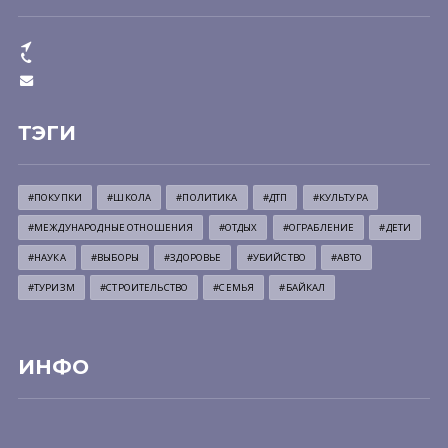
ТЭГИ
#ПОКУПКИ
#ШКОЛА
#ПОЛИТИКА
#ДТП
#КУЛЬТУРА
#МЕЖДУНАРОДНЫЕ ОТНОШЕНИЯ
#ОТДЫХ
#ОГРАБЛЕНИЕ
#ДЕТИ
#НАУКА
#ВЫБОРЫ
#ЗДОРОВЬЕ
#УБИЙСТВО
#АВТО
#ТУРИЗМ
#СТРОИТЕЛЬСТВО
#СЕМЬЯ
#БАЙКАЛ
ИНФО