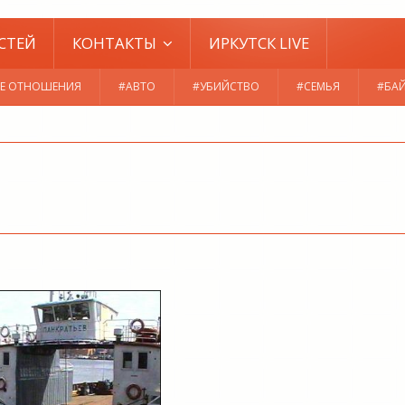
СТЕЙ
КОНТАКТЫ
ИРКУТСК LIVE
Е ОТНОШЕНИЯ
#АВТО
#УБИЙСТВО
#СЕМЬЯ
#БА