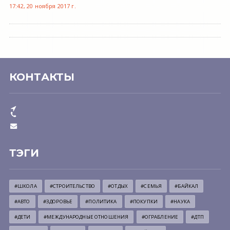
17:42, 20 ноября 2017 г.
КОНТАКТЫ
ТЭГИ
#ШКОЛА
#СТРОИТЕЛЬСТВО
#ОТДЫХ
#СЕМЬЯ
#БАЙКАЛ
#АВТО
#ЗДОРОВЬЕ
#ПОЛИТИКА
#ПОКУПКИ
#НАУКА
#ДЕТИ
#МЕЖДУНАРОДНЫЕ ОТНОШЕНИЯ
#ОГРАБЛЕНИЕ
#ДТП