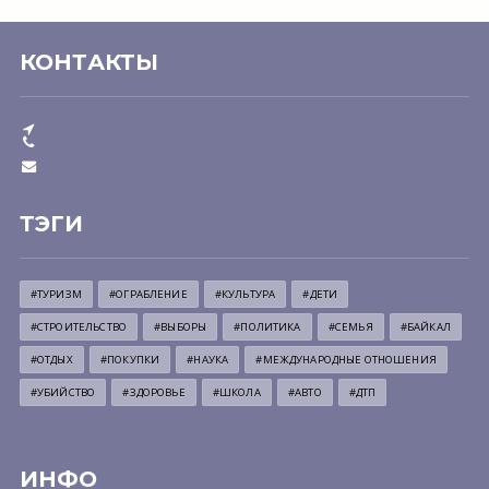
КОНТАКТЫ
ТЭГИ
#ТУРИЗМ
#ОГРАБЛЕНИЕ
#КУЛЬТУРА
#ДЕТИ
#СТРОИТЕЛЬСТВО
#ВЫБОРЫ
#ПОЛИТИКА
#СЕМЬЯ
#БАЙКАЛ
#ОТДЫХ
#ПОКУПКИ
#НАУКА
#МЕЖДУНАРОДНЫЕ ОТНОШЕНИЯ
#УБИЙСТВО
#ЗДОРОВЬЕ
#ШКОЛА
#АВТО
#ДТП
ИНФО