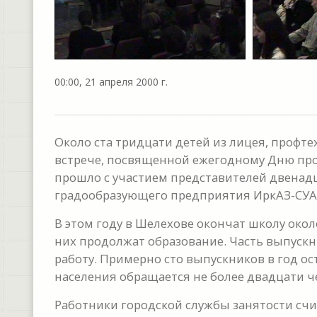
00:00, 21 апреля 2000 г.
Около ста тридцати детей из лицея, профт
встрече, посвященной ежегодному Дню пр
прошло с участием представителей двенад
градообразующего предприятия ИркАЗ-СУА
В этом году в Шелехове окончат школу около
них продолжат образование. Часть выпускн
работу. Примерно сто выпускников в год ос
населения обращается не более двадцати че
Работники городской службы занятости счи