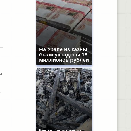
На Урале из казны
были украдены 18
миллионов рублей
и
з
Как выглядит место