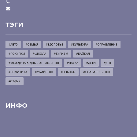
ТЭГИ
#АВТО
#СЕМЬЯ
#ЗДОРОВЬЕ
#КУЛЬТУРА
#ОГРАБЛЕНИЕ
#ПОКУПКИ
#ШКОЛА
#ТУРИЗМ
#БАЙКАЛ
#МЕЖДУНАРОДНЫЕ ОТНОШЕНИЯ
#НАУКА
#ДЕТИ
#ДТП
#ПОЛИТИКА
#УБИЙСТВО
#ВЫБОРЫ
#СТРОИТЕЛЬСТВО
#ОТДЫХ
ИНФО