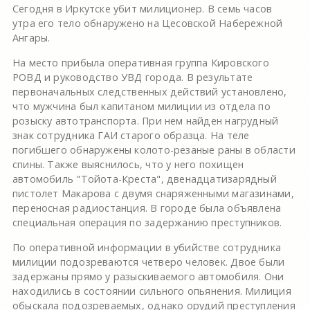
Сегодня в Иркутске убит милиционер. В семь часов
утра его тело обнаружено на Цесовской Набережной
Ангары.
На место прибыла оперативная группа Кировского
РОВД и руководство УВД города. В результате
первоначальных следственных действий установлено,
что мужчина был капитаном милиции из отдела по
розыску автотранспорта. При нем найден нагрудный
знак сотрудника ГАИ старого образца. На теле
погибшего обнаружены колото-резаные раны в области
спины. Также выяснилось, что у него похищен
автомобиль "Тойота-Креста", двенадцатизарядный
пистолет Макарова с двумя снаряженными магазинами,
переносная радиостанция. В городе была объявлена
специальная операция по задержанию преступников.
По оперативной информации в убийстве сотрудника
милиции подозреваются четверо человек. Двое были
задержаны прямо у разыскиваемого автомобиля. Они
находились в состоянии сильного опьянения. Милиция
обыскала подозреваемых, однако орудий преступления