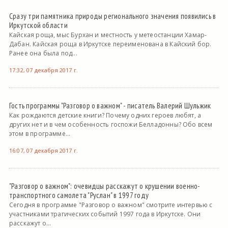
Сразу три памятника природы регионального значения появились в
Иркутской области
Кайская роща, мыс Бурхан и местность у метеостанции Хамар-
Дабан. Кайская роща в Иркутске переименована в Кайский бор.
Ранее она была под...
17:32, 07 декабря 2017 г.
Гость программы "Разговор о важном" - писатель Валерий Шульжик
Как рождаются детские книги? Почему одних героев любят, а
других нет и в чем особенность госпожи Белладонны? Обо всем
этом в программе...
16:07, 07 декабря 2017 г.
"Разговор о важном": очевидцы расскажут о крушении военно-
транспортного самолета "Руслан" в 1997 году
Сегодня в программе "Разговор о важном" смотрите интервью с
участниками трагических событий 1997 года в Иркутске. Они
расскажут о...