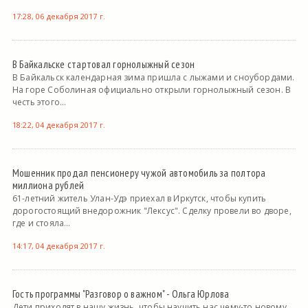
17:28, 06 декабря 2017 г.
В Байкальске стартовал горнолыжный сезон
В Байкальск календарная зима пришла с лыжами и сноубордами.
На горе Соболиная официально открыли горнолыжный сезон. В
честь этого...
18:22, 04 декабря 2017 г.
Мошенник продал пенсионеру чужой автомобиль за полтора
миллиона рублей
61-летний житель Улан-Удэ приехал в Иркутск, чтобы купить
дорогостоящий внедорожник "Лексус". Сделку провели во дворе,
где и стояла...
14:17, 04 декабря 2017 г.
Гость программы "Разговор о важном" - Ольга Юрлова
Дети приходят в нашу жизнь, чтобы научить нас чему-то новому.