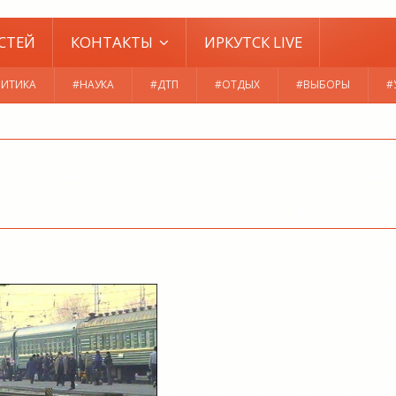
СТЕЙ
КОНТАКТЫ
ИРКУТСК LIVE
ИТИКА
#НАУКА
#ДТП
#ОТДЫХ
#ВЫБОРЫ
#