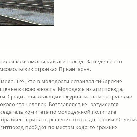
авился комсомольский агитпоезд. За неделю его
омсомольских стройках Приангарья.
мола. Тех, кто в молодости осваивал сибирские
ащение в свою юность. Молодежь из агитпоезда,
ям. Среди отъезжающих - журналисты и творческие
около ста человек. Возглавляет их, разумеется,
дседатель комитета по молодежной политике
тора было принято решение о праздновании 80-лети
агитпоезд пройдет по местам кода-то громких