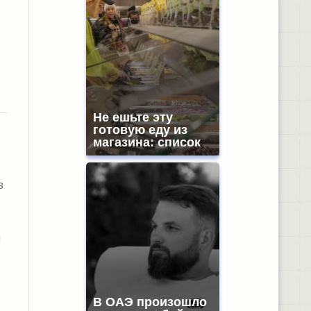
Не ешьте эту
готовую еду из
и
магазина: список
в
а
В ОАЭ произошло