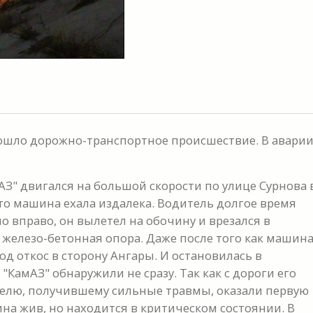
зошло дорожно-транспортное происшествие. В авари
АЗ" двигался на большой скорости по улице Сурнова 
то машина ехала издалека. Водитель долгое время
ло вправо, он вылетел на обочину и врезался в
 железо-бетонная опора. Даже после того как машин
од откос в сторону Ангары. И остановилась в
КамАЗ" обнаружили не сразу. Так как с дороги его
телю, получившему сильные травмы, оказали первую
а жив, но находится в критическом состоянии. В