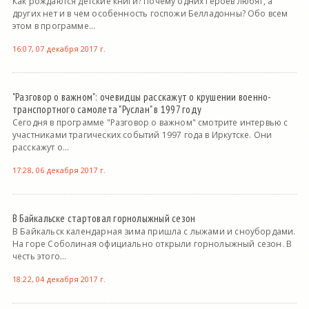
Как рождаются детские книги? Почему одних героев любят, а
других нет и в чем особенность госпожи Белладонны? Обо всем
этом в программе...
16:07, 07 декабря 2017 г.
"Разговор о важном": очевидцы расскажут о крушении военно-
транспортного самолета "Руслан" в 1997 году
Сегодня в программе "Разговор о важном" смотрите интервью с
участниками трагических событий 1997 года в Иркутске. Они
расскажут о...
17:28, 06 декабря 2017 г.
В Байкальске стартовал горнолыжный сезон
В Байкальск календарная зима пришла с лыжами и сноубордами.
На горе Соболиная официально открыли горнолыжный сезон. В
честь этого...
18:22, 04 декабря 2017 г.