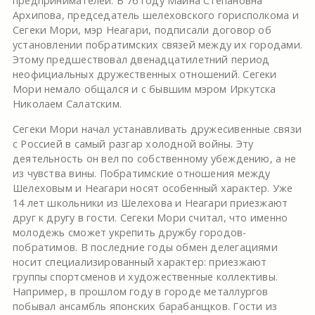
предпринимателей. В 76 году Маина Степановна
Архипова, председатель шелеховского горисполкома и
Сегеки Мори, мэр Неагари, подписали договор об
установлении побратимских связей между их городами.
Этому предшествовал двенадцатилетний период
неофициальных дружественных отношений. Сегеки
Мори немало общался и с бывшим мэром Иркутска
Николаем Салатским.
Сегеки Мори начал устанавливать дружесивенные связи
с Россией в самый разгар холодной войны. Эту
деятельность он вел по собственному убеждению, а не
из чувства вины. Побратимские отношения между
Шелеховым и Неагари носят особенный характер. Уже
14 лет школьники из Шелехова и Неагари приезжают
друг к другу в гости. Сегеки Мори считал, что именно
молодежь сможет укрепить дружбу городов-
побратимов. В последние годы обмен делегациями
носит специализированный характер: приезжают
группы спортсменов и художественные коллективы.
Например, в прошлом году в городе металлургов
побывал ансамбль японских барабанщков. Гости из