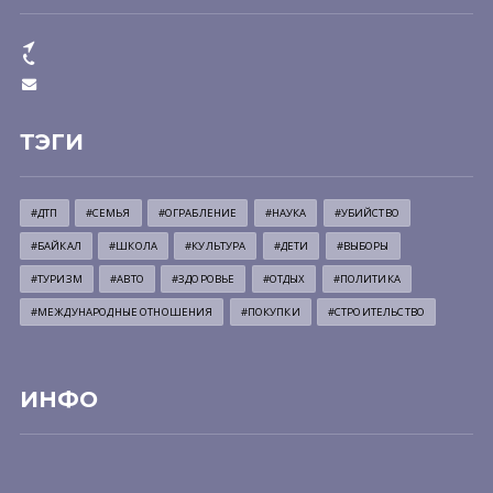
ТЭГИ
#ДТП
#СЕМЬЯ
#ОГРАБЛЕНИЕ
#НАУКА
#УБИЙСТВО
#БАЙКАЛ
#ШКОЛА
#КУЛЬТУРА
#ДЕТИ
#ВЫБОРЫ
#ТУРИЗМ
#АВТО
#ЗДОРОВЬЕ
#ОТДЫХ
#ПОЛИТИКА
#МЕЖДУНАРОДНЫЕ ОТНОШЕНИЯ
#ПОКУПКИ
#СТРОИТЕЛЬСТВО
ИНФО