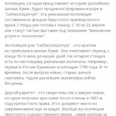
Коллекция, которая представляет историю российских
ценных бумаг, будет продемонстрирована вскоре в
"Сибэкспоцентре". Эта уникальная экспозиция
составлена из фондов Иркутского краеведческого
музея. Стенды уже готовы к показу. С 18 по 22 апреля
они станут частью выставки под названием "Банковские
услуги и технологии".
Экспозиция для "СибЭкспоЦентра" - это краткая
история рынка ценных бумаг. Она охватывает период с
конца 18-го века до наших дней. На четырех стендах
есть по-настоящему уникальные экспонаты. Например,
первые в России бумажные ассигнации 1798 года. В те
времена, после выпуска новых, старые деньги
сжигались. Чудом уцелевшие экземпляры сейчас
бесценны.
Другой раритет - это свидетельство о выкупе земли,
которое получали крестьяне после отмены в 1861-м
году крепостного права. Этот документ никто из
современников еще не видел. Вообще же коллекция
Иркутского художественного музея - самая крупная за