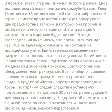
В поселке Новая Игирма, Нижнеилимского района, двое
молодых людей покончили жизнь самоубийством. Тела
16-летнего и 18-летнего юношей нашли в заброшенном
сарае. На месте происшествия милиция обнаружила
две предсмертные записки, в которых они просили в
своей смерти никого не винить. Цитата из одной
записки: "в том мире мне будет лучше". В ходе
расследования выяснилось, что причин для суицида
нет. Оба не были наркоманами и не состояли на
милицейском учете. Единственным объяснением их
смерти стали тяжелые жизненные условия. Погибшие из
неблагополучных семей. Родители ребят алкоголики. *
В одном из домов села Покосное, Братского района,
обнаружены тела трех мужчин. Все погибли от сильных
черепно-мозговых травм. На месте происшествия
найдено орудие убийства - обрезок водопроводной
трубы. По горячим следам следствие установило
подозреваемого. На допросе 30-летний, ранее судимый
мужчина признал свою вину. Задержанный отметил, что
в пьяной ссоре он сильно разозлился и, наказывая
своих обидчиков, немного перестарался.