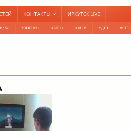
СТЕЙ
КОНТАКТЫ
ИРКУТСК LIVE
ЙКАЛ
#ВЫБОРЫ
#АВТО
#ДЕТИ
#ДТП
#СТР
А