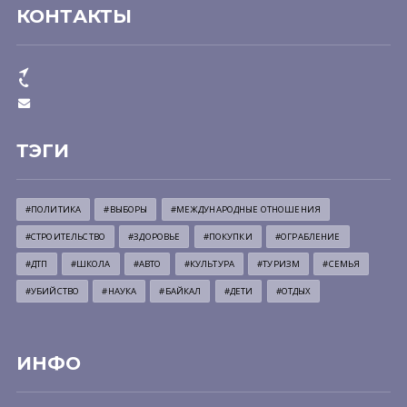
КОНТАКТЫ
ТЭГИ
#ПОЛИТИКА
#ВЫБОРЫ
#МЕЖДУНАРОДНЫЕ ОТНОШЕНИЯ
#СТРОИТЕЛЬСТВО
#ЗДОРОВЬЕ
#ПОКУПКИ
#ОГРАБЛЕНИЕ
#ДТП
#ШКОЛА
#АВТО
#КУЛЬТУРА
#ТУРИЗМ
#СЕМЬЯ
#УБИЙСТВО
#НАУКА
#БАЙКАЛ
#ДЕТИ
#ОТДЫХ
ИНФО