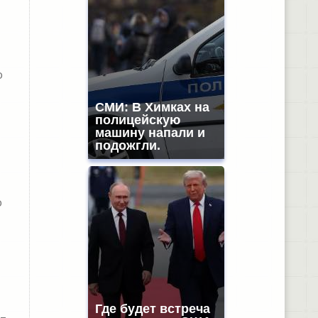
о
СМИ: В Химках на
полицейскую
машину напали и
подожгли.
о
Где будет встреча