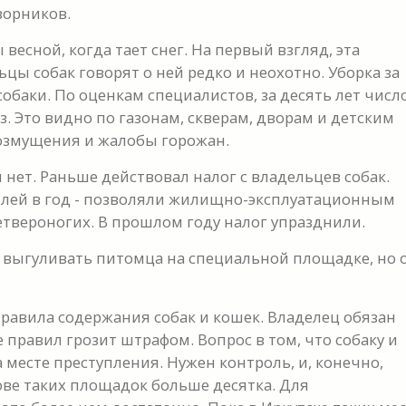
ворников.
есной, когда тает снег. На первый взгляд, эта
цы собак говорят о ней редко и неохотно. Уборка за
собаки. По оценкам специалистов, за десять лет числ
. Это видно по газонам, скверам, дворам и детским
озмущения и жалобы горожан.
нет. Раньше действовал налог с владельцев собак.
блей в год - позволяли жилищно-эксплуатационным
етвероногих. В прошлом году налог упразднили.
 выгуливать питомца на специальной площадке, но 
правила содержания собак и кошек. Владелец обязан
правил грозит штрафом. Вопрос в том, что собаку и
а месте преступления. Нужен контроль, и, конечно,
ве таких площадок больше десятка. Для