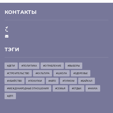
КОНТАКТЫ
ТЭГИ
#ДЕТИ
#ПОЛИТИКА
#ОГРАБЛЕНИЕ
#ВЫБОРЫ
#СТРОИТЕЛЬСТВО
#КУЛЬТУРА
#ШКОЛА
#ЗДОРОВЬЕ
#УБИЙСТВО
#ПОКУПКИ
#АВТО
#ТУРИЗМ
#БАЙКАЛ
#МЕЖДУНАРОДНЫЕ ОТНОШЕНИЯ
#СЕМЬЯ
#ОТДЫХ
#НАУКА
#ДТП