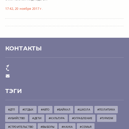
17:42, 20 ноября 2017 г.
КОНТАКТЫ
ТЭГИ
#ДТП
#ОТДЫХ
#АВТО
#БАЙКАЛ
#ШКОЛА
#ПОЛИТИКА
#УБИЙСТВО
#ДЕТИ
#КУЛЬТУРА
#ОГРАБЛЕНИЕ
#ТУРИЗМ
#СТРОИТЕЛЬСТВО
#ВЫБОРЫ
#НАУКА
#СЕМЬЯ